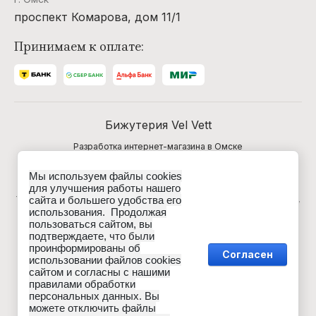
проспект Комарова, дом 11/1
Принимаем к оплате:
Бижутерия Vel Vett
Разработка интернет-магазина в Омске
Мы используем файлы cookies
Данные о товарах и услугах, включая цены и
для улучшения работы нашего
технические характеристики, представленные на сайте,
сайта и большего удобства его
не являются публичной офертой, определяемой
использования. Продолжая
положениями Статьи 437 (2) ГК РФ, а носят
пользоваться сайтом, вы
исключительно информационный характер. Для
подтверждаете, что были
получения точной информации о наличии и стоимости
проинформированы об
товара, пожалуйста, обращайтесь по нашим телефонам.
Согласен
использовании файлов cookies
сайтом и согласны с нашими
правилами обработки
персональных данных. Вы
можете отключить файлы