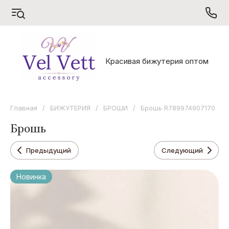
S
V
X
Красивая бижутерия оптом
Sarrsa
Vel Vett
Xuping
Главная
/
БИЖУТЕРИЯ
/
БРОШИ
/
Брошь R789974907170
Брошь
Предыдущий
Следующий
Новинка