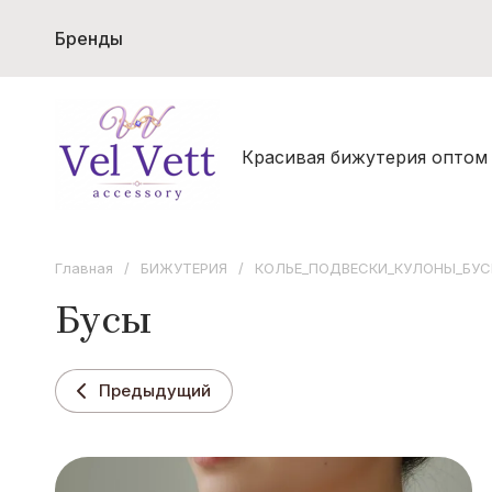
Бренды
БИЖУТЕРИЯ
НОВИНКИ
БИЖУТЕР
ЗАКОЛКИ ДЛЯ ВОЛОС
МУЖСКАЯ 
S
V
Красивая бижутерия оптом
Sarrsa
Vel Vett
ПОДСТАВКИ ДЛЯ ВЫКЛАДКИ БИЖУ
КОРПОРАТИВНЫЕ ПОДАРКИ И СУВ
Главная
/
БИЖУТЕРИЯ
/
КОЛЬЕ_ПОДВЕСКИ_КУЛОНЫ_БУС
Бусы
Предыдущий