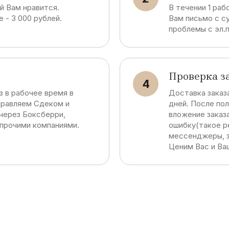
й Вам нравится.
В течении 1 раб
 - 3 000 рублей.
Вам письмо с су
проблемы с эл.
Проверка з
4
з в рабочее время в
Доставка заказа
правляем Сдеком и
дней. После по
через Боксберри,
вложение заказа
 прочими компаниями.
ошибку(такое ре
мессенджеры, з
Ценим Вас и Ва