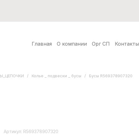
ИЯ С КРИСТАЛЛАМИ SWAROVSKI
КЕРАМИКА БИЖУТ
БИЖУТЕРИЯ
ГРАВИРОВКА
УПАКОВКА ДЛЯ УКРА
X
Главная
О компании
Орг СП
Контакты
Xuping
ТЕРИИ
РАСПРОДАЖА
ЕНИРЫ
Ы_ЦЕПОЧКИ
/
Колье _ подвески _ бусы
/
Бусы R569378907320
Артикул:
R569378907320