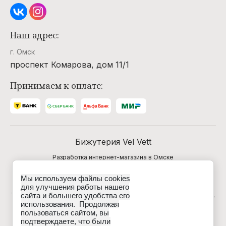
Наш адрес:
г. Омск
проспект Комарова, дом 11/1
Принимаем к оплате:
Бижутерия Vel Vett
Разработка интернет-магазина в Омске
Мы используем файлы cookies
Данные о товарах и услугах, включая цены и
для улучшения работы нашего
технические характеристики, представленные на сайте,
сайта и большего удобства его
не являются публичной офертой, определяемой
использования. Продолжая
положениями Статьи 437 (2) ГК РФ, а носят
пользоваться сайтом, вы
исключительно информационный характер. Для
подтверждаете, что были