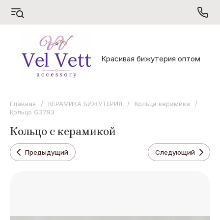
S
V
X
Красивая бижутерия оптом
Sarrsa
Vel Vett
Xuping
Главная
/
КЕРАМИКА БИЖУТЕРИЯ
/
Кольца керамика
/
Кольцо G3793
Кольцо с керамикой
Предыдущий
Следующий