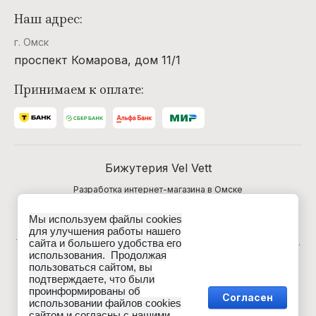
Наш адрес:
г. Омск
проспект Комарова, дом 11/1
Принимаем к оплате:
Бижутерия Vel Vett
Разработка интернет-магазина в Омске
Мы используем файлы cookies
Данные о товарах и услугах, включая цены и
для улучшения работы нашего
технические характеристики, представленные на сайте,
сайта и большего удобства его
не являются публичной офертой, определяемой
использования. Продолжая
положениями Статьи 437 (2) ГК РФ, а носят
пользоваться сайтом, вы
исключительно информационный характер. Для
подтверждаете, что были
получения точной информации о наличии и стоимости
проинформированы об
товара, пожалуйста, обращайтесь по нашим телефонам.
Согласен
использовании файлов cookies
сайтом и согласны с нашими