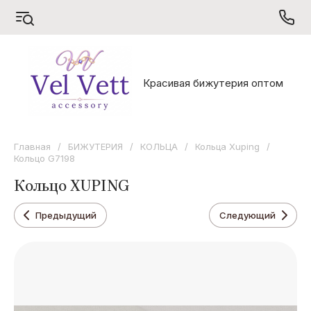
S
V
X
Красивая бижутерия оптом
Sarrsa
Vel Vett
Xuping
Главная
/
БИЖУТЕРИЯ
/
КОЛЬЦА
/
Кольца Xuping
/
Кольцо G7198
Кольцо XUPING
Предыдущий
Следующий