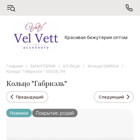
S
V
X
Красивая бижутерия оптом
Sarrsa
Vel Vett
Xuping
Главная
/
БИЖУТЕРИЯ
/
КОЛЬЦА
/
Кольца SARRSA
/
Кольцо "Габриэль" S0028_114
Кольцо "Габриэль"
Предыдущий
Следующий
Новинка
Покрытие: родий