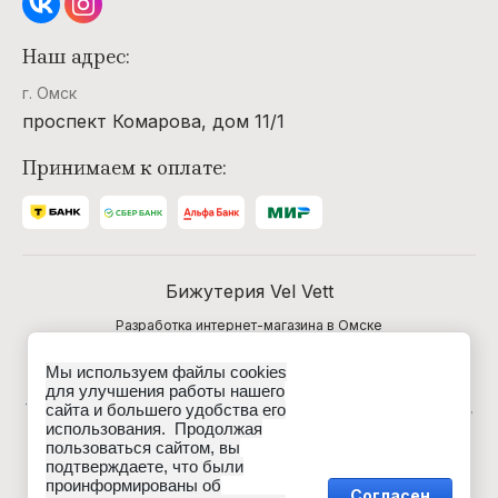
Наш адрес:
г. Омск
проспект Комарова, дом 11/1
Принимаем к оплате:
Бижутерия Vel Vett
Разработка интернет-магазина в Омске
Мы используем файлы cookies
Данные о товарах и услугах, включая цены и
для улучшения работы нашего
технические характеристики, представленные на сайте,
сайта и большего удобства его
не являются публичной офертой, определяемой
использования. Продолжая
положениями Статьи 437 (2) ГК РФ, а носят
пользоваться сайтом, вы
исключительно информационный характер. Для
подтверждаете, что были
получения точной информации о наличии и стоимости
проинформированы об
товара, пожалуйста, обращайтесь по нашим телефонам.
Согласен