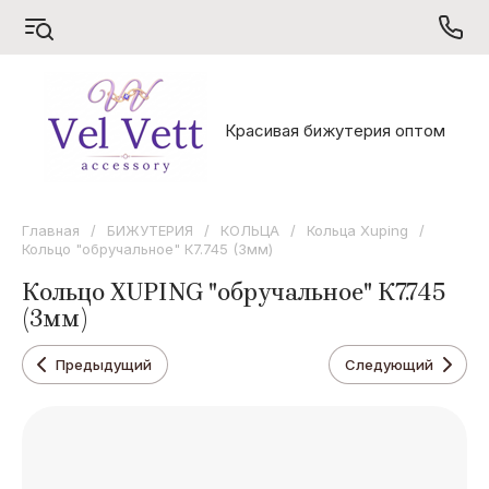
S
V
X
Красивая бижутерия оптом
Sarrsa
Vel Vett
Xuping
Главная
/
БИЖУТЕРИЯ
/
КОЛЬЦА
/
Кольца Xuping
/
Кольцо "обручальное" К7.745 (3мм)
Кольцо XUPING "обручальное" К7.745
(3мм)
Предыдущий
Следующий