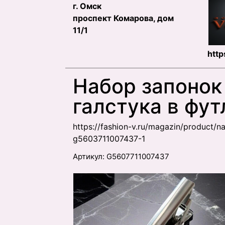
г. Омск
проспект Комарова, дом
11/1
http
Набор запонок
галстука в фут
https://fashion-v.ru/magazin/product/n
g5603711007437-1
Артикул:
G5607711007437