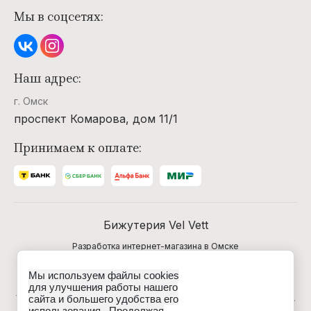
Мы в соцсетях:
Наш адрес:
г. Омск
проспект Комарова, дом 11/1
Принимаем к оплате:
Бижутерия Vel Vett
Разработка интернет-магазина в Омске
Мы используем файлы cookies
Данные о товарах и услугах, включая цены и
для улучшения работы нашего
технические характеристики, представленные на сайте,
сайта и большего удобства его
не являются публичной офертой, определяемой
использования. Продолжая