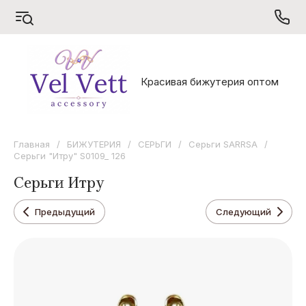
S
V
X
Красивая бижутерия оптом
Sarrsa
Vel Vett
Xuping
Главная
/
БИЖУТЕРИЯ
/
СЕРЬГИ
/
Серьги SARRSA
/
Серьги "Итру" S0109_ 126
Серьги Итру
Предыдущий
Следующий