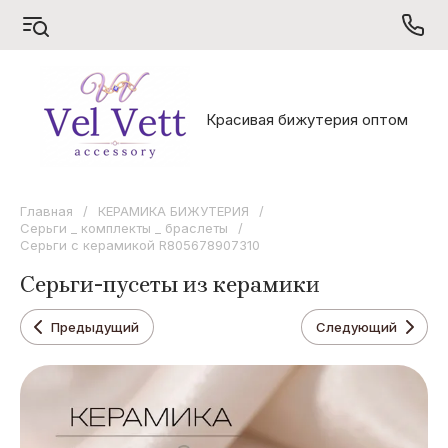
S
V
X
Красивая бижутерия оптом
Sarrsa
Vel Vett
Xuping
Главная
/
КЕРАМИКА БИЖУТЕРИЯ
/
Серьги _ комплекты _ браслеты
/
Серьги с керамикой R805678907310
Серьги-пусеты из керамики
Предыдущий
Следующий