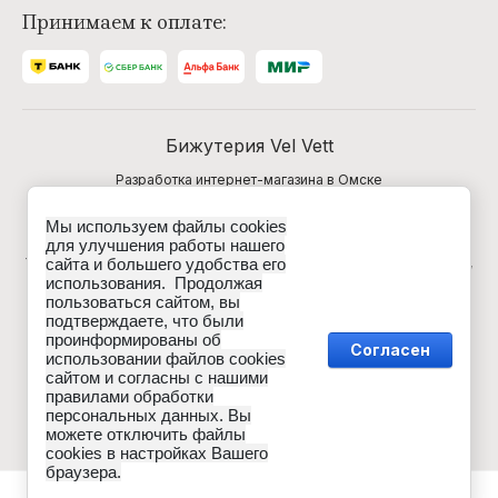
Принимаем к оплате:
Бижутерия Vel Vett
Разработка интернет-магазина в Омске
Мы используем файлы cookies
Данные о товарах и услугах, включая цены и
для улучшения работы нашего
технические характеристики, представленные на сайте,
сайта и большего удобства его
не являются публичной офертой, определяемой
использования. Продолжая
положениями Статьи 437 (2) ГК РФ, а носят
пользоваться сайтом, вы
исключительно информационный характер. Для
подтверждаете, что были
получения точной информации о наличии и стоимости
проинформированы об
товара, пожалуйста, обращайтесь по нашим телефонам.
Согласен
использовании файлов cookies
сайтом и согласны с нашими
правилами обработки
персональных данных. Вы
можете отключить файлы
cookies в настройках Вашего
браузера.