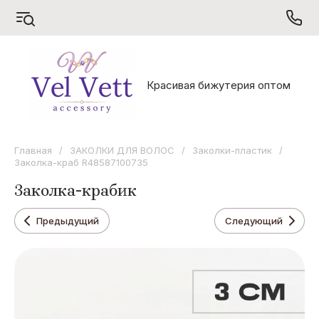
S
V
X
Красивая бижутерия оптом
Sarrsa
Vel Vett
Xuping
Главная
/
ЗАКОЛКИ ДЛЯ ВОЛОС
/
Заколки-пластик
/
Заколка-краб R48587100735
Заколка-крабик
Предыдущий
Следующий